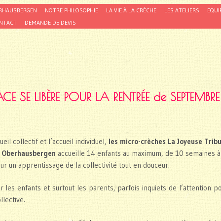
RHAUSBERGEN
NOTRE PHILOSOPHIE
LA VIE À LA CRÈCHE
LES ATELIERS
EQUI
NTACT
DEMANDE DE DEVIS
CE SE LIBÈRE POUR LA RENTRÉE de SEPTEMB
il collectif et l’accueil individuel,
les micro-crèches La Joyeuse Tri
à Oberhausbergen
accueille 14 enfants au maximum, de 10 semaines à 
r un apprentissage de la collectivité tout en douceur.
 les enfants et surtout les parents, parfois inquiets de l’attention p
llective.