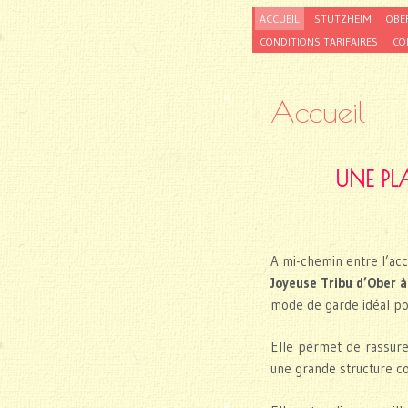
SKIP
ACCUEIL
STUTZHEIM
OBE
TO
CONDITIONS TARIFAIRES
CO
CONTENT
Accueil
UNE PLA
A mi-chemin entre l’accue
Joyeuse Tribu d’Ober 
mode de garde idéal pou
Elle permet de rassurer
une grande structure co