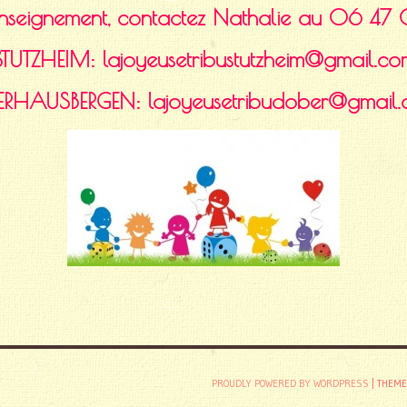
renseignement, contactez Nathalie au 06 
STUTZHEIM: lajoyeusetribustutzheim@gmail.co
RHAUSBERGEN: lajoyeusetribudober@gmail
PROUDLY POWERED BY WORDPRESS
|
THEME