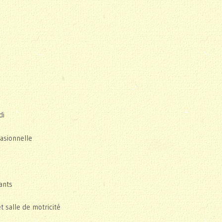
di
asionnelle
ants
t salle de motricité