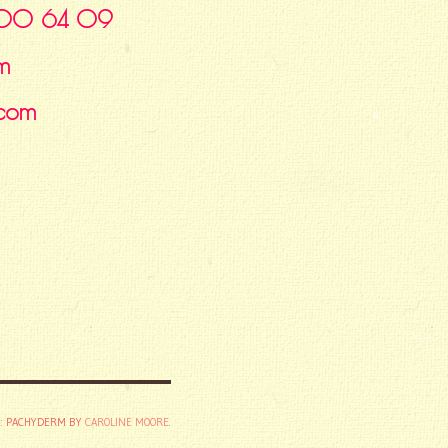
47 00 64 09
m
.com
: PACHYDERM BY
CAROLINE MOORE
.